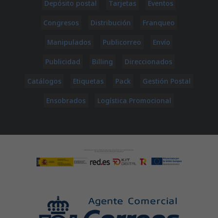
Depósito postal
Tarjetas
Eventos
Congresos
Distribución
Franqueo
Manipulados
Publicorreo
Envío
Publicidad
Billing
Direccionados
Catálogos
Etiquetas
Pack
Gestión Postal
Ensobrados
Logística Promocional