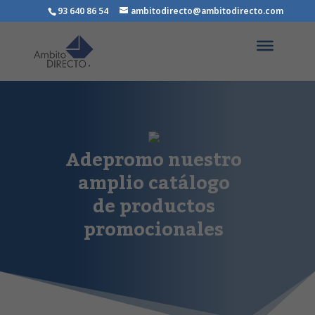
93 640 86 54
ambitodirecto@ambitodirecto.com
Adepromo nuestro
amplio catálogo
de productos
promocionales